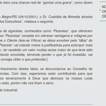
 é claro uma chance real de “ganhar uma grana”, como dizem
NO
O
D
 Alegre/RS (09/10/2001), o Dr. Custódio de Almeida através
tos Executivos”, relatava o seguinte:
 de vigaristas, conhecidos como “Picaretas”, que oferecem
dos “Picaretas” consiste em oferecer vantagens e milagres por
e o Cliente (leia-se Vítima) se deixa envolver pela “lábia” do
Picareta” vai criando meios e justificativas para extorquir mais
m, ter recebido um valor muitas vezes maior do que teria sido
ndo envolvida, temendo perder o que já foi investido, vai
z consiga obter o que pretendia.
]
hecimento destes fatos, os denunciamos ao Conselho de
ncias. Com isso, esperamos estar contribuindo para que
imos sinceramente à Deus que abençoe os nossos Leais
s cedo, porém não nos tiram o sono.
e Industrial