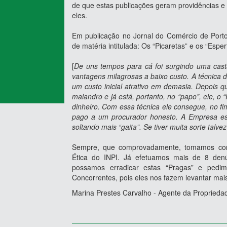
de que estas publicações geram providências e
eles.
Em publicação no Jornal do Comércio de Porto
de matéria intitulada: Os “Picaretas” e os “Esper
[
De uns tempos para cá foi surgindo uma casta
vantagens milagrosas a baixo custo. A técnica 
um custo inicial atrativo em demasia. Depois qu
malandro e já está, portanto, no “papo”, ele, o “
dinheiro. Com essa técnica ele consegue, no fi
pago a um procurador honesto. A Empresa esta
soltando mais “gaita”. Se tiver muita sorte talve
Sempre, que comprovadamente, tomamos con
Ética do INPI. Já efetuamos mais de 8 denú
possamos erradicar estas “Pragas” e ped
Concorrentes, pois eles nos fazem levantar mai
Marina Prestes Carvalho - Agente da Propriedad